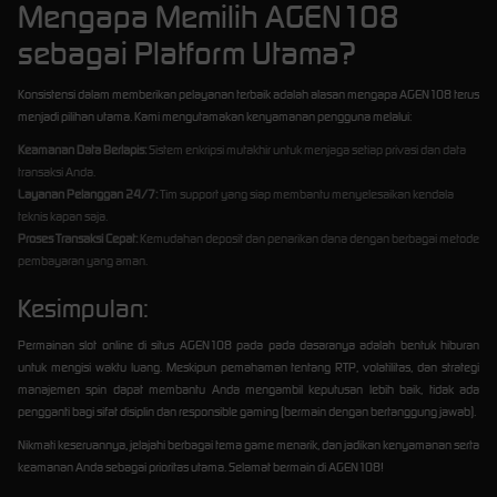
Mengapa Memilih AGEN108
sebagai Platform Utama?
Konsistensi dalam memberikan pelayanan terbaik adalah alasan mengapa AGEN108 terus
menjadi pilihan utama. Kami mengutamakan kenyamanan pengguna melalui:
Keamanan Data Berlapis:
Sistem enkripsi mutakhir untuk menjaga setiap privasi dan data
transaksi Anda.
Layanan Pelanggan 24/7:
Tim support yang siap membantu menyelesaikan kendala
teknis kapan saja.
Proses Transaksi Cepat:
Kemudahan deposit dan penarikan dana dengan berbagai metode
pembayaran yang aman.
Kesimpulan:
Permainan slot online di situs AGEN108 pada pada dasaranya adalah bentuk hiburan
untuk mengisi waktu luang. Meskipun pemahaman tentang RTP, volatilitas, dan strategi
manajemen spin dapat membantu Anda mengambil keputusan lebih baik, tidak ada
pengganti bagi sifat disiplin dan responsible gaming (bermain dengan bertanggung jawab).
Nikmati keseruannya, jelajahi berbagai tema game menarik, dan jadikan kenyamanan serta
keamanan Anda sebagai prioritas utama. Selamat bermain di AGEN108!