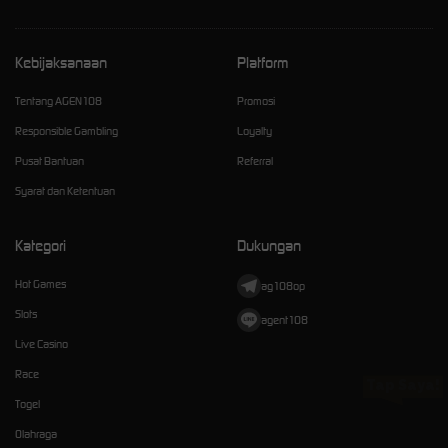
Kebijaksanaan
Platform
Tentang AGEN108
Promosi
Responsible Gambling
Loyalty
Pusat Bantuan
Referral
Syarat dan Ketentuan
Kategori
Dukungan
Hot Games
ag108op
Slots
agent108
Live Casino
Race
Tap Saya!
Togel
Olahraga