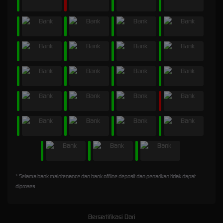
* Selama bank maintenance dan bank offline deposit dan penarikan tidak dapat
diproses
Bersertifikasi Dari