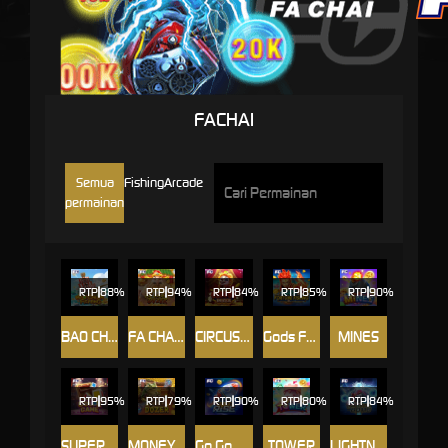
FACHAI
Semua
Fishing
Arcade
permainan
RTP
88%
RTP
94%
RTP
84%
RTP
85%
RTP
90%
BAO CHUAN FISHING
FA CHAI DOZER
CIRCUS DOZER
Gods Fortune Fishing
MINES
RTP
95%
RTP
79%
RTP
90%
RTP
80%
RTP
84%
SUPER COLOR GAME
MONEY TREE DOZER
Go Go Rise
TOWER
LIGHTNING BOMB