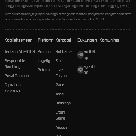
manajemen spin dapat membantu Anda mengambil keputusan lebih baik, tidak ada
pengganti bagi sifat disiplin dan responsible gaming (bermain dengan bertanggung jawab).
Nikmati keseruannya, jelajahi berbagai tema game menarik, dan jadikan kenyamanan serta
keamanan Anda sebagai prioritas utama. Selamat bermain di AGEN108!
Kebijaksanaan
Platform
Kategori
Dukungan
Komunitas
Tentang AGEN108
Promosi
Hot Games
ag108
op
Responsible
Loyalty
Slots
Gambling
agent1
Referral
Live
08
Pusat Bantuan
Casino
Syarat dan
Race
Ketentuan
Togel
Olahraga
Crash
Game
Arcade