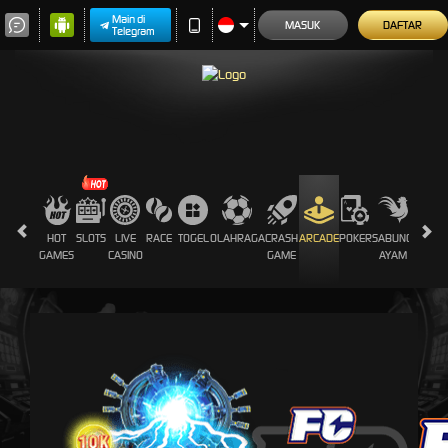
Main di
MASUK
DAFTAR
Telegram
HOT
SLOTS
LIVE
RACE
TOGEL
OLAHRAGA
CRASH
ARCADE
POKER
SABUNG
PROMO
GAMES
CASINO
GAME
AYAM