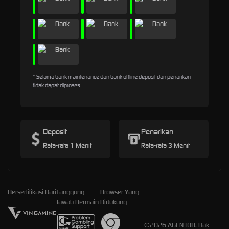
* Selama bank maintenance dan bank offline deposit dan penarikan
tidak dapat diproses
Deposit
Penarikan
Rata-rata 1 Menit
Rata-rata 3 Menit
Bersertifikasi Dari
Tanggung
Browser Yang
Jawab Bermain
Didukung
©2026 AGEN108. Hak