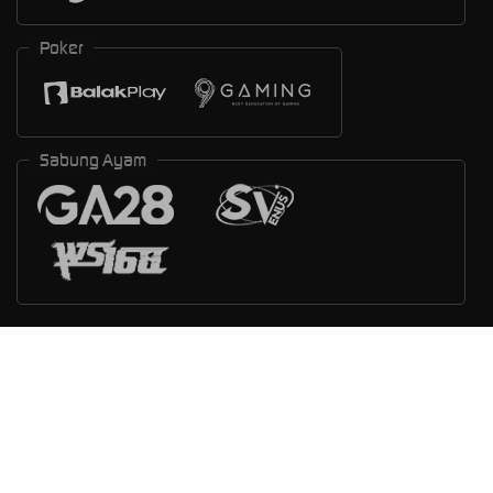
Poker
Sabung Ayam