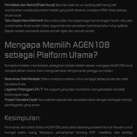
Perhatikan Jam Ramai (Peak Hours):
Bermain saat server sedang aktif sering kali
memberikan variasi perputaran hadiah yang lebih dinamis, meskipun RNG tetap bekerja
secara acak.
Tahu Kapan Harus Berhenti:
Jika Anda sudah mencapai target kemenangan harian, atau jika
modal harian Anda sudah habis, segera lakukan penarikan (withdraw) atau tutup aplikasi.
Disiplin adalah pembeda antara pemain bijak dan pemain amatir.
Mengapa Memilih AGEN108
sebagai Platform Utama?
Konsistensi dalam memberikan pelayanan terbaik adalah alasan mengapa AGEN108 terus
menjadi pilihan utama. Kami mengutamakan kenyamanan pengguna melalui:
Keamanan Data Berlapis:
Sistem enkripsi mutakhir untuk menjaga setiap privasi dan data
transaksi Anda.
Layanan Pelanggan 24/7:
Tim support yang siap membantu menyelesaikan kendala
teknis kapan saja.
Proses Transaksi Cepat:
Kemudahan deposit dan penarikan dana dengan berbagai metode
pembayaran yang aman.
Kesimpulan:
Permainan slot online di situs AGEN108 pada pada dasaranya adalah bentuk hiburan untuk
mengisi waktu luang. Meskipun pemahaman tentang RTP, volatilitas, dan strategi