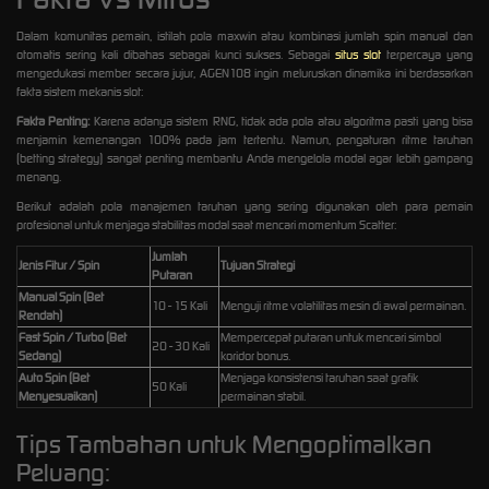
Dalam komunitas pemain, istilah pola maxwin atau kombinasi jumlah spin manual dan
otomatis sering kali dibahas sebagai kunci sukses. Sebagai
situs slot
terpercaya yang
mengedukasi member secara jujur, AGEN108 ingin meluruskan dinamika ini berdasarkan
fakta sistem mekanis slot:
Fakta Penting:
Karena adanya sistem RNG, tidak ada pola atau algoritma pasti yang bisa
menjamin kemenangan 100% pada jam tertentu. Namun, pengaturan ritme taruhan
(betting strategy) sangat penting membantu Anda mengelola modal agar lebih gampang
menang.
Berikut adalah pola manajemen taruhan yang sering digunakan oleh para pemain
profesional untuk menjaga stabilitas modal saat mencari momentum Scatter:
Jumlah
Jenis Fitur / Spin
Tujuan Strategi
Putaran
Manual Spin (Bet
10 - 15 Kali
Menguji ritme volatilitas mesin di awal permainan.
Rendah)
Fast Spin / Turbo (Bet
Mempercepat putaran untuk mencari simbol
20 - 30 Kali
Sedang)
koridor bonus.
Auto Spin (Bet
Menjaga konsistensi taruhan saat grafik
50 Kali
Menyesuaikan)
permainan stabil.
Tips Tambahan untuk Mengoptimalkan
Peluang: