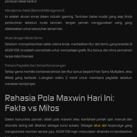
panduan dasar berikut:
Manajemen Saldo (Bankroll Management)
Ini adalah aturan emas dalam industri igaming. Tentukan batas modal yang siap Anda
pertaruhkan sebelum mulai bermain. Jangan pernah menggunakan uang yang
dialokasikan untuk kebutuhan sehari-hari.
Mulai dengan Mode Demo
Sebelum mempertaruhkan saldo utama Anda, manfaatkan fitur slot demo yang tersedia di
AGEN108. Ini adalah cara terbaik untuk mempelajari grafik, fitur bonus, dan ritme permainan
tanpa risiko finansial.
Pahami Paytable Dan Simbol Kemenangan
Setiap game memiliki kombinasi simbol dan fitur bonus (seperti Free Spins, Multipliers, atau
Wilds) yang berbeda. Luangkan waktu 2 menit untuk membaca paytable sebelum
menekan tombol spin.
Rahasia Pola Maxwin Hari Ini:
Fakta vs Mitos
Dalam komunitas pemain, istilah pola maxwin atau kombinasi jumlah spin manual dan
otomatis sering kali dibahas sebagai kunci sukses. Sebagai
situs slot
terpercaya yang
mengedukasi member secara jujur, AGEN108 ingin meluruskan dinamika ini berdasarkan