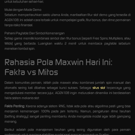
untuk kebutuhan sehari-hari.
Mulai dengan Mode Demo
Sebelum mempertaruhkan saldo utama Anda, manfaatkan fitur slot demo yang tersedia di
AGEN108. Ini adalah cara terbaik untuk mempelajari grafik, fitur bonus, dan ritme permainan
tanpa risiko finansial.
Pahami Paytable Dan Simbol Kemenangan
Setiap game memiliki kombinasi simbol dan fitur bonus (seperti Free Spins, Multipliers, atau
Wilds) yang berbeda. Luangkan waktu 2 menit untuk membaca paytable sebelum
menekan tombol spin.
Rahasia Pola Maxwin Hari Ini:
Fakta vs Mitos
Dalam komunitas pemain, istilah pola maxwin atau kombinasi jumlah spin manual dan
otomatis sering kali dibahas sebagai kunci sukses. Sebagai
situs slot
terpercaya yang
mengedukasi member secara jujur, AGEN108 ingin meluruskan dinamika ini berdasarkan
fakta sistem mekanis slot:
Fakta Penting:
Karena adanya sistem RNG, tidak ada pola atau algoritma pasti yang bisa
menjamin kemenangan 100% pada jam tertentu. Namun, pengaturan ritme taruhan
(betting strategy) sangat penting membantu Anda mengelola modal agar lebih gampang
menang.
Berikut adalah pola manajemen taruhan yang sering digunakan oleh para pemain
profesional untuk menjaga stabilitas modal saat mencari momentum Scatter: