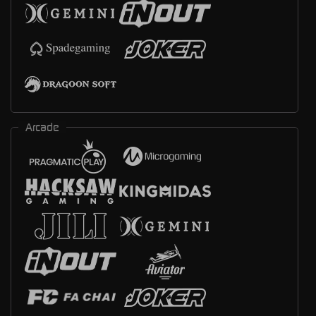
Arcade