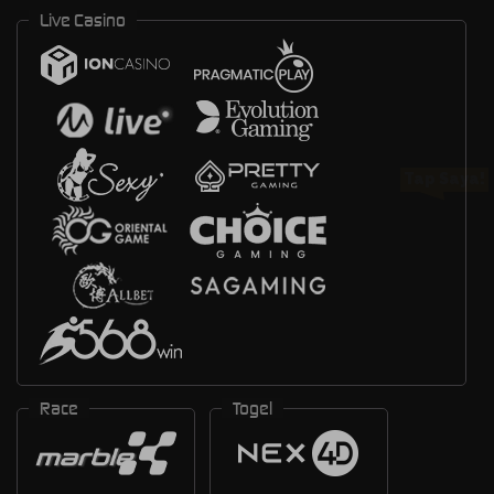
Live Casino
Tap Saya!
Race
Togel