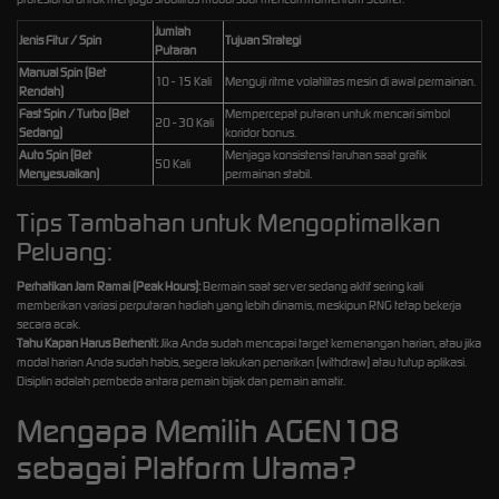
Jumlah
Jenis Fitur / Spin
Tujuan Strategi
Putaran
Manual Spin (Bet
10 - 15 Kali
Menguji ritme volatilitas mesin di awal permainan.
Rendah)
Fast Spin / Turbo (Bet
Mempercepat putaran untuk mencari simbol
20 - 30 Kali
Sedang)
koridor bonus.
Auto Spin (Bet
Menjaga konsistensi taruhan saat grafik
50 Kali
Menyesuaikan)
permainan stabil.
Tips Tambahan untuk Mengoptimalkan
Peluang:
Perhatikan Jam Ramai (Peak Hours):
Bermain saat server sedang aktif sering kali
memberikan variasi perputaran hadiah yang lebih dinamis, meskipun RNG tetap bekerja
secara acak.
Tahu Kapan Harus Berhenti:
Jika Anda sudah mencapai target kemenangan harian, atau jika
modal harian Anda sudah habis, segera lakukan penarikan (withdraw) atau tutup aplikasi.
Disiplin adalah pembeda antara pemain bijak dan pemain amatir.
Mengapa Memilih AGEN108
sebagai Platform Utama?