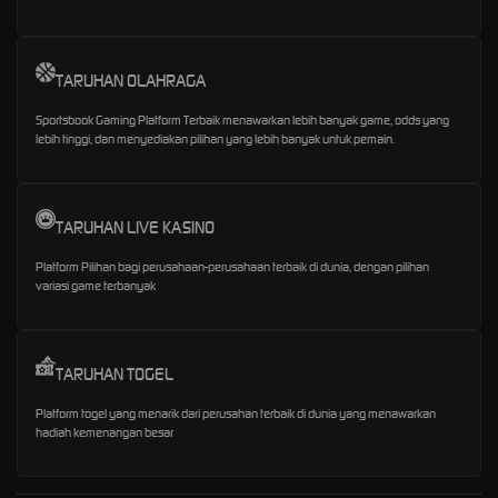
TARUHAN OLAHRAGA
Sportsbook Gaming Platform Terbaik menawarkan lebih banyak game, odds yang
lebih tinggi, dan menyediakan pilihan yang lebih banyak untuk pemain.
TARUHAN LIVE KASINO
Platform Pilihan bagi perusahaan-perusahaan terbaik di dunia, dengan pilihan
variasi game terbanyak
TARUHAN TOGEL
Platform togel yang menarik dari perusahan terbaik di dunia yang menawarkan
hadiah kemenangan besar