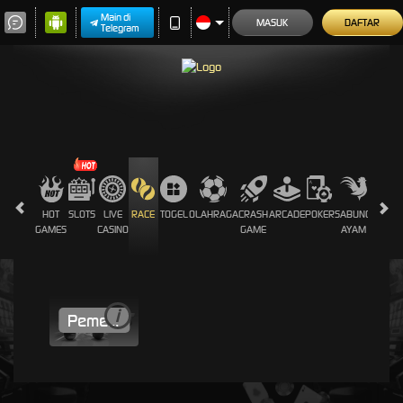
Main di
MASUK
DAFTAR
Telegram
HOT
SLOTS
LIVE
RACE
TOGEL
OLAHRAGA
CRASH
ARCADE
POKER
SABUNG
PROMO
GAMES
CASINO
GAME
AYAM
i