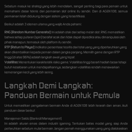
Sebelum masuk ke strategi yang lebih mendalam, sangat penting bagi para pemain untuk
memahami dasar teknis dari permainan slot online itu sendiri. Dan di AGEN108, semua
permainan telah didukung dengan sistem yang tersertifikasi.
Berikut adalah 3 elemen utama yang wajib Anda pahami:
RNG (Random Number Generator):
Ini adalah otak dari setiap mesin slot. RNG memastikan
bahwa setiap putaran (spin) bersifat acak dan tidak dapat diprediksi atau dimanipulasi oleh
pihak manapun, termasuk oleh platform itu sendiri.
RTP (Return to Player):
Indikator persentase teoritis dari total uang yang dipertaruhkan yang
akan dikembalikan kepada pemain dalam jangka panjang. Memilih game dengan RTP
tinggi (di atas 96%) adalah langkah awal yang tepat.
Volatilitas:
Menentukan karakteristik risiko game. Volatilitas tinggi berarti hadiah besar tetapi
butuh kesabaran untuk mendapatkannya, sedangkan volatilitas rendah menawarkan
kemenangan kecil yang lebih sering.
Langkah Demi Langkah:
Panduan Bermain untuk Pemula
Untuk memastikan pengalaman bermain Anda di AGEN108 lebih terarah dan aman, ikuti
panduan dasar berikut:
Manajemen Saldo (Bankroll Management)
Ini adalah aturan emas dalam industri igaming. Tentukan batas modal yang siap Anda
pertaruhkan sebelum mulai bermain. Jangan pernah menggunakan uang yang dialokasikan