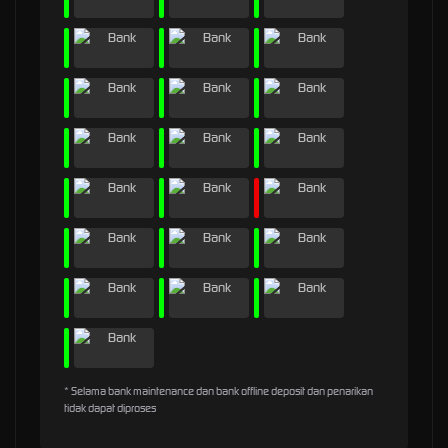
* Selama bank maintenance dan bank offline deposit dan penarikan
tidak dapat diproses