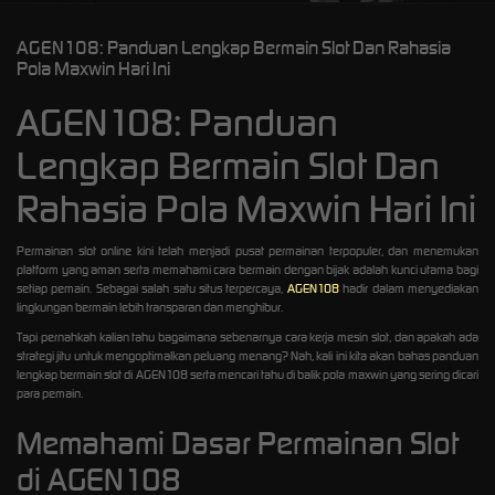
AGEN108: Panduan Lengkap Bermain Slot Dan Rahasia
Pola Maxwin Hari Ini
AGEN108: Panduan
Lengkap Bermain Slot Dan
Rahasia Pola Maxwin Hari Ini
Permainan slot online kini telah menjadi pusat permainan terpopuler, dan menemukan
platform yang aman serta memahami cara bermain dengan bijak adalah kunci utama bagi
setiap pemain. Sebagai salah satu situs terpercaya,
AGEN108
hadir dalam menyediakan
lingkungan bermain lebih transparan dan menghibur.
Tapi pernahkah kalian tahu bagaimana sebenarnya cara kerja mesin slot, dan apakah ada
strategi jitu untuk mengoptimalkan peluang menang? Nah, kali ini kita akan bahas panduan
lengkap bermain slot di AGEN108 serta mencari tahu di balik pola maxwin yang sering dicari
para pemain.
Memahami Dasar Permainan Slot
di AGEN108