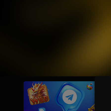
Starlight Princess™ 1000
ce****3
IDR
775,500.00
Gates of Olympus 1000
mar****l
IDR
645,190.00
Gates of Olympus Super
Scatter
wi****o
IDR
497,670.00
Gates of Olympus™
mujio****0
IDR
488,520.00
7 Clovers of Fortune
sa****r
IDR
486,060.00
Gates of Olympus Super
Scatter