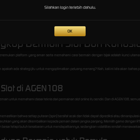
Silahkan login terlebih dahulu.
sia Pola Maxwin Hari Ini
OK
ap Bermain Slot Dan Rahasia 
 menemukan platform yang aman serta memahami cara bermain dengan bijak adalah kunci utama b
 apakah ada strategi jitu untuk mengoptimalkan peluang menang? Nah, kali ini kita akan bahas p
Slot di AGEN108
main untuk memahami dasar teknis dari permainan slot online itu sendiri. Dan di AGEN108, semua 
 memastikan bahwa setiap putaran (spin) bersifat acak dan tidak dapat diprediksi atau dimanipulasi 
ipertaruhkan yang akan dikembalikan kepada pemain dalam jangka panjang. Memilih game dengan RTP
hadiah besar tetapi butuh kesabaran untuk mendapatkannya, sedangkan volatilitas rendah menawarka