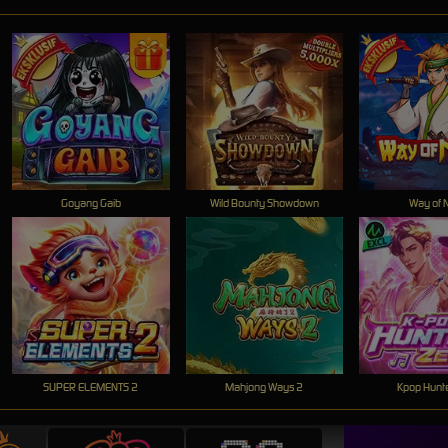
Goyang Gaib
Wild Bounty Showdown
Way of N
SUPER ELEMENTS 2
Mahjong Ways 2
Kpop Hunte