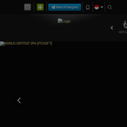
Main di Telegram
HOT 