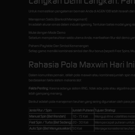
Langkah Demi Langkah: Pan
Untuk memastikan pengalaman bermain Anda di AGEN108 lebih terarah dan am
Manajemen Saldo (Bankroll Management)
Ini adalah aturan emas dalam industri igaming. Tentukan batas modal yang 
Mulai dengan Mode Demo
Sebelum mempertaruhkan saldo utama Anda, manfaatkan fitur slot demo yang ter
Pahami Paytable Dan Simbol Kemenangan
Setiap game memiliki kombinasi simbol dan fitur bonus (seperti Free Spins,
Rahasia Pola Maxwin Hari Ini
Dalam komunitas pemain, istilah pola maxwin atau kombinasi jumlah spin ma
berdasarkan fakta sistem mekanis slot:
Fakta Penting:
Karena adanya sistem RNG, tidak ada pola atau algoritma p
lebih gampang menang.
Berikut adalah pola manajemen taruhan yang sering digunakan oleh para pem
Jenis Fitur / Spin
Jumlah Putaran
Tujuan Strategi
Manual Spin (Bet Rendah)
10 - 15 Kali
Menguji ritme volatilitas mes
Fast Spin / Turbo (Bet Sedang)
20 - 30 Kali
Mempercepat putaran untuk m
Auto Spin (Bet Menyesuaikan)
50 Kali
Menjaga konsistensi taruhan s