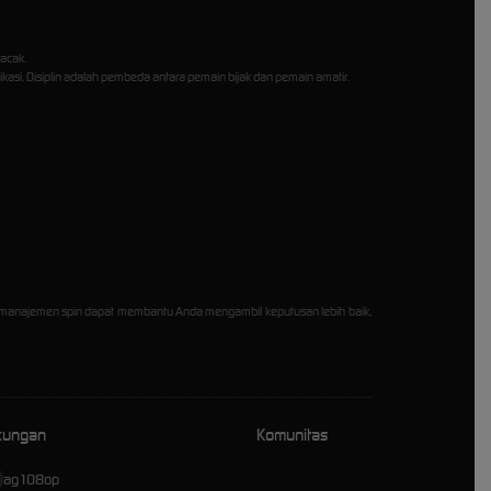
 acak.
kasi. Disiplin adalah pembeda antara pemain bijak dan pemain amatir.
gi manajemen spin dapat membantu Anda mengambil keputusan lebih baik,
kungan
Komunitas
ag108op