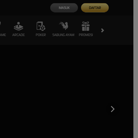
MASUK
DAFTAR
GAME
ARCADE
POKER
SABUNG AYAM
PROMOSI