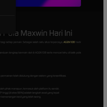
Pola Maxwin Hari Ini
agi setiap pemain. Sebagai salah satu situs terpercaya,
AGEN108
hadir
anduan lengkap bermain slot di AGEN108 serta mencari tahu di balik pola
permainan telah didukung dengan sistem yang tersertifikasi.
oleh pihak manapun, termasuk oleh platform itu sendiri.
 tinggi (di atas 96%) adalah langkah awal yang tepat.
n kemenangan kecil yang lebih sering.